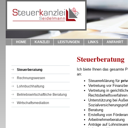
HOME
KANZLEI
LEISTUNGEN
LINKS
ANFAHRT
Steuerberatung
Ich biete Ihnen das gesamte P
Steuerberatung
an:
Rechnungswesen
Steuererklärung für
priv
Vertretung vor Finanzb
Lohnbuchhaltung
Vertretung in gerichtlic
Betriebswirtschaftliche Beratung
Rechtsbehelfsverfahren
Unterstützung bei Auße
Wirtschaftsmediation
Sozialversicherungsprü
Beratung
Erstellung von Förderan
Arbeitnehmerberatung
Anträge auf Lohnsteuer