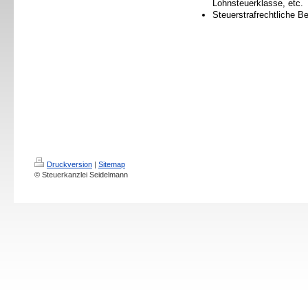
Lohnsteuerklasse, etc.
Steuerstrafrechtliche B
Druckversion
|
Sitemap
© Steuerkanzlei Seidelmann