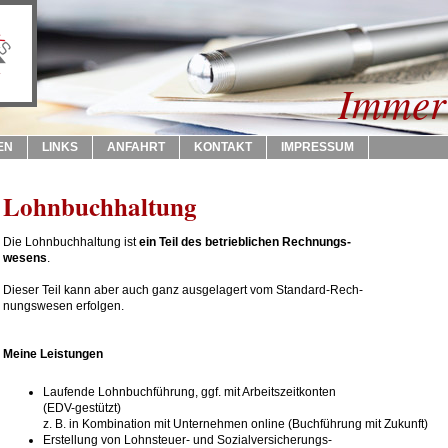
Immer 
EN
LINKS
ANFAHRT
KONTAKT
IMPRESSUM
Lohnbuchhaltung
Die Lohnbuchhaltung ist
ein Teil des betrieblichen Rechnungs-
wesens
.
Dieser Teil kann aber auch ganz ausgelagert vom Standard-Rech-
nungswesen erfolgen.
Meine Leistungen
Laufende Lohnbuchführung, ggf. mit Arbeitszeitkonten
(EDV-gestützt)
z. B. in Kombination mit Unternehmen online (Buchführung mit Zukunft)
Erstellung von Lohnsteuer- und Sozialversicherungs-