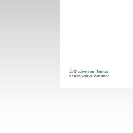
Druckversion
|
Sitemap
© Steuerkanzlei Seidelmann